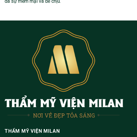
da sự mềm mại và dễ chịu.
THẨM MỸ VIỆN MILAN