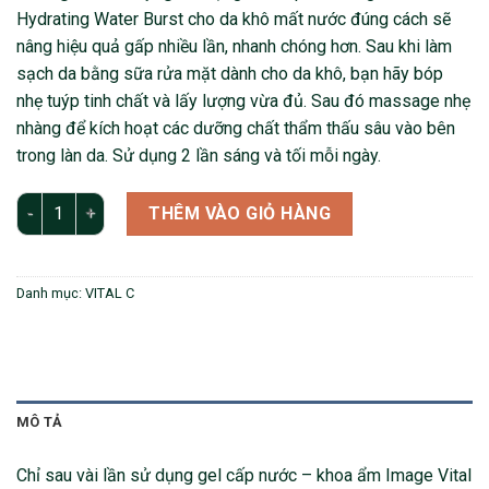
Hydrating Water Burst cho da khô mất nước đúng cách sẽ
nâng hiệu quả gấp nhiều lần, nhanh chóng hơn. Sau khi làm
sạch da bằng sữa rửa mặt dành cho da khô, bạn hãy bóp
nhẹ tuýp tinh chất và lấy lượng vừa đủ. Sau đó massage nhẹ
nhàng để kích hoạt các dưỡng chất thẩm thấu sâu vào bên
trong làn da. Sử dụng 2 lần sáng và tối mỗi ngày.
GEL CẤP NƯỚC - KHÓA ẨM IMAGE VITAL C HYDRATING WATER
THÊM VÀO GIỎ HÀNG
Danh mục:
VITAL C
MÔ TẢ
Chỉ sau vài lần sử dụng gel cấp nước – khoa ẩm Image Vital