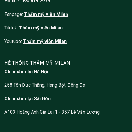
Hotline:
090 614 7979
Fanpage:
Thẩm mỹ viên
Milan
Tiktok:
Thẩm mỹ viện Milan
Youtube:
Thẩm mỹ viện Milan
HỆ THỐNG THẨM MỸ MILAN
Chi nhánh tại Hà Nội
:
258 Tôn Đức Thắng, Hàng Bột, Đống Đa
Chi nhánh tại Sài Gòn:
A103 Hoàng Anh Gia Lai 1 - 357 Lê Văn Lương