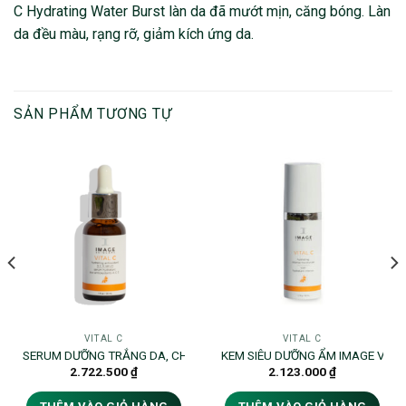
C Hydrating Water Burst làn da đã mướt mịn, căng bóng. Làn
da đều màu, rạng rỡ, giảm kích ứng da.
SẢN PHẨM TƯƠNG TỰ
VITAL C
VITAL C
ÚP DA CĂNG MỊN, NGỪA LÃO HÓA – VITAL C HYDRATING ANTI-AGING SER
SERUM DƯỠNG TRẮNG DA, CHỐNG LÃO HÓA GIÚP PHỤC HỒI DA – VIT
KEM SIÊU DƯỠNG ẨM IMAGE VITA
2.722.500
₫
2.123.000
₫