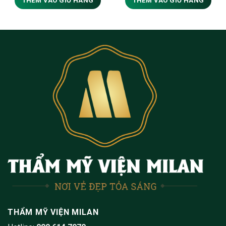
THÊM VÀO GIỎ HÀNG
THÊM VÀO GIỎ HÀNG
THẨM MỸ VIỆN MILAN