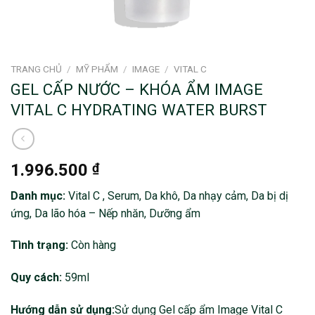
TRANG CHỦ
/
MỸ PHẨM
/
IMAGE
/
VITAL C
GEL CẤP NƯỚC – KHÓA ẨM IMAGE
VITAL C HYDRATING WATER BURST
1.996.500
₫
Danh mục:
Vital C , Serum, Da khô, Da nhạy cảm, Da bị dị
ứng, Da lão hóa – Nếp nhăn, Dưỡng ẩm
Tình trạng:
Còn hàng
Quy cách:
59ml
Hướng dẫn sử dụng:
Sử dụng Gel cấp ẩm Image Vital C