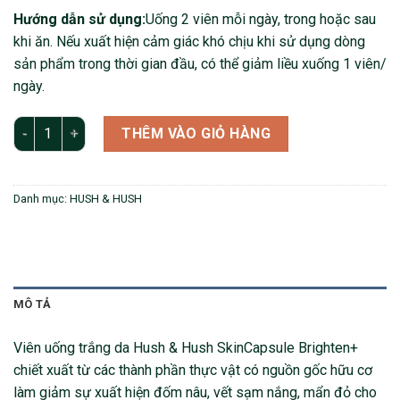
Hướng dẫn sử dụng:
Uống 2 viên mỗi ngày, trong hoặc sau
khi ăn. Nếu xuất hiện cảm giác khó chịu khi sử dụng dòng
sản phẩm trong thời gian đầu, có thể giảm liều xuống 1 viên/
ngày.
VIÊN UỐNG TRẮNG DA, TRỊ NÁM HUSH&HUSH – SKINCAPSULE 
THÊM VÀO GIỎ HÀNG
Danh mục:
HUSH & HUSH
MÔ TẢ
Viên uống trắng da Hush & Hush SkinCapsule Brighten+
chiết xuất từ các thành phần thực vật có nguồn gốc hữu cơ
làm giảm sự xuất hiện đốm nâu, vết sạm nắng, mẩn đỏ cho