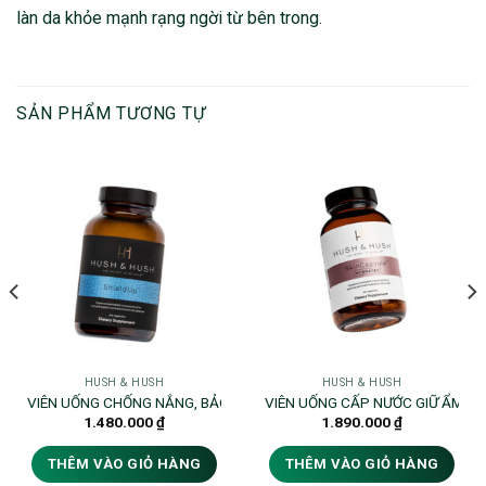
làn da khỏe mạnh rạng ngời từ bên trong.
SẢN PHẨM TƯƠNG TỰ
HUSH & HUSH
HUSH & HUSH
GIẢM MỜ THÂM NÁM, GIẢM NHĂN, CĂNG DA HUSH&HUSH – TIME CAPSULE
VIÊN UỐNG CHỐNG NẮNG, BẢO VỆ DA, TĂNG SỨC ĐỀ KHÁNG HUSH&H
VIÊN UỐNG CẤP NƯỚC GIỮ ẨM C
1.480.000
₫
1.890.000
₫
THÊM VÀO GIỎ HÀNG
THÊM VÀO GIỎ HÀNG