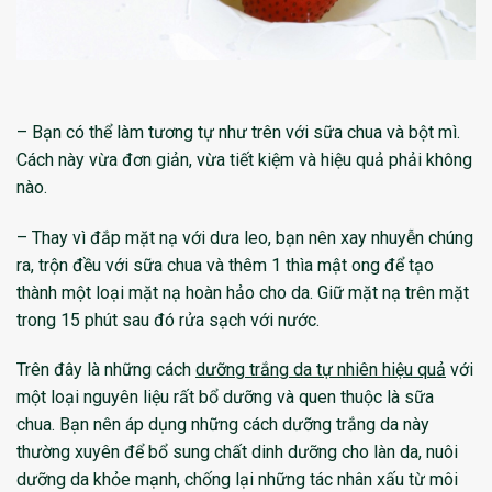
– Bạn có thể làm tương tự như trên với sữa chua và bột mì.
Cách này vừa đơn giản, vừa tiết kiệm và hiệu quả phải không
nào.
– Thay vì đắp mặt nạ với dưa leo, bạn nên xay nhuyễn chúng
ra, trộn đều với sữa chua và thêm 1 thìa mật ong để tạo
thành một loại mặt nạ hoàn hảo cho da. Giữ mặt nạ trên mặt
trong 15 phút sau đó rửa sạch với nước.
Trên đây là những cách
dưỡng trắng da tự nhiên hiệu quả
với
một loại nguyên liệu rất bổ dưỡng và quen thuộc là sữa
chua. Bạn nên áp dụng những cách dưỡng trắng da này
thường xuyên để bổ sung chất dinh dưỡng cho làn da, nuôi
dưỡng da khỏe mạnh, chống lại những tác nhân xấu từ môi