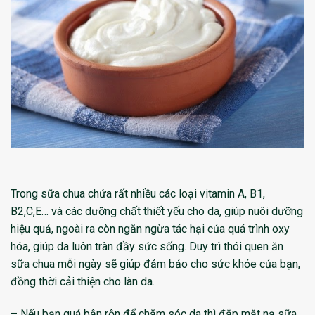
Trong sữa chua chứa rất nhiều các loại vitamin A, B1,
B2,C,E… và các dưỡng chất thiết yếu cho da, giúp nuôi dưỡng
hiệu quả, ngoài ra còn ngăn ngừa tác hại của quá trình oxy
hóa, giúp da luôn tràn đầy sức sống. Duy trì thói quen ăn
sữa chua mỗi ngày sẽ giúp đảm bảo cho sức khỏe của bạn,
đồng thời cải thiện cho làn da.
– Nếu bạn quá bận rộn để chăm sóc da thì đắp mặt nạ sữa