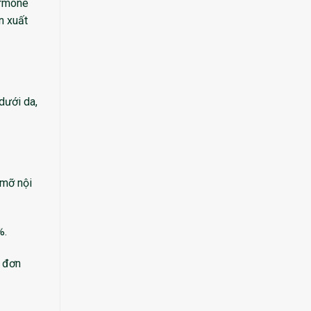
ormone
n xuất
 dưới da,
 mỡ nội
%.
c đơn