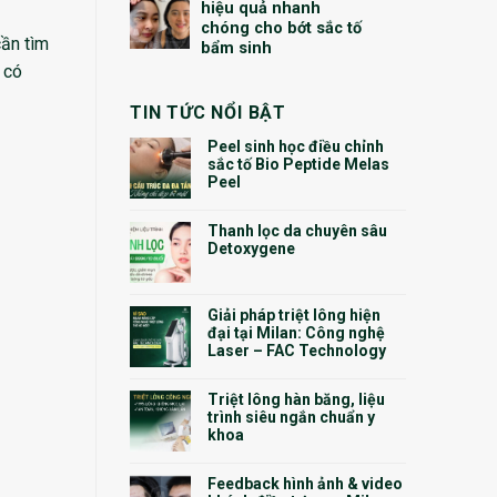
hiệu quả nhanh
chóng cho bớt sắc tố
cần tìm
bẩm sinh
 có
TIN TỨC NỔI BẬT
Peel sinh học điều chỉnh
sắc tố Bio Peptide Melas
Peel
Thanh lọc da chuyên sâu
Detoxygene
Giải pháp triệt lông hiện
đại tại Milan: Công nghệ
Laser – FAC Technology
Triệt lông hàn băng, liệu
trình siêu ngắn chuẩn y
khoa
Feedback hình ảnh & video