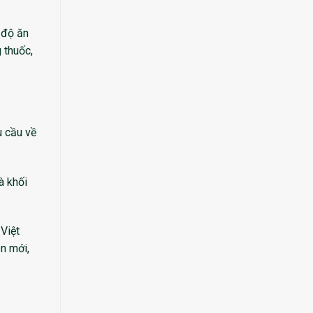
 độ ăn
 thuốc,
u cầu về
à khối
 Việt
n mới,