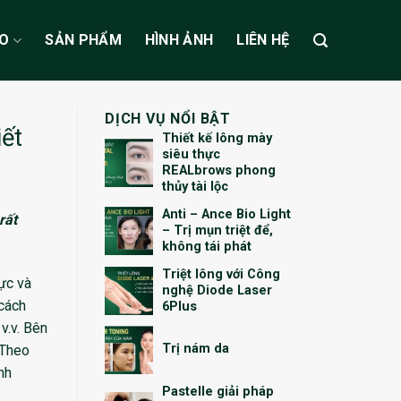
ẠO
SẢN PHẨM
HÌNH ẢNH
LIÊN HỆ
DỊCH VỤ NỔI BẬT
ết
Thiết kế lông mày
siêu thực
REALbrows phong
thủy tài lộc
Anti – Ance Bio Light
rất
– Trị mụn triệt để,
không tái phát
Triệt lông với Công
ực và
nghệ Diode Laser
 cách
6Plus
 v.v. Bên
Trị nám da
 Theo
nh
Pastelle giải pháp