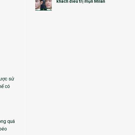
khách điều trị mụn Milan
được sử
hể có
rong quá
 béo