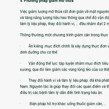
V. Phương pháp giảm mỡ thừa
Việc giảm lượng mỡ thừa rất đơn giản về mặt nguyên 
và tăng năng lượng tiêu hao thông qua chế độ vận độ
tâm lý liệu pháp, thay đổi hành vi, … đều nhằm đạt 2 mụ
Thông thường, một chương trình giảm cân trong thực
· Ăn kiêng: mục đích chính là xây dựng thực đơn v
dinh dưỡng cho cơ thể
· Vận động thể lực: tập luyện nhằm mục đích tiêu 
xương, qua đó làm giảm các vùng lỏng lẻo của cơ thể,
· Thay đổi hành vi và tâm lý liệu pháp: đã khá phát t
Nam. Nguyên tắc là giúp thay đổi các quan điểm và th
điều trị các bệnh tâm lý dẫn đến tình trạng háu ăn.
· Biện pháp hỗ trợ khác: uống thuốc giảm cân, …