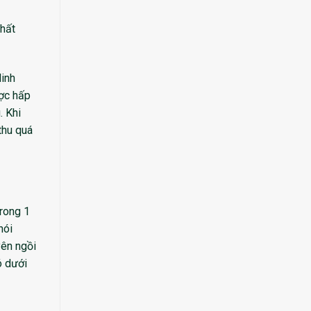
chất
dinh
ược hấp
. Khi
thu quá
trong 1
nói
yên ngồi
ó dưới