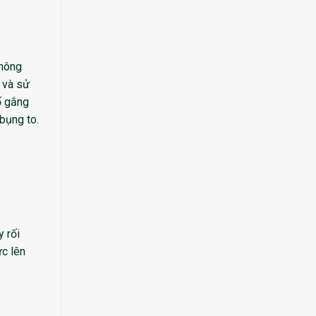
thông
 và sử
ố gắng
bụng to.
y rối
ực lên