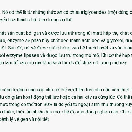
 Nó có thể là từ những thức ăn có chứa triglycerides (một dáng 
ển hóa thành chất béo trong cơ thể.
hất sản xuất bởi gan và được lưu trữ trong túi mật) hấp thụ chất 
 đó, enzyme sẽ phân hủy chất béo thành acid béo và glycerol, đ
ruột. Sau đó, nó sẽ được giải phóng vào hệ bạch huyết và vào máu
bởi enzyme lipases và được lưu trữ trong mô mỡ. Khi cơ thể hấp 
ều làm tế bào mỡ gia tăng kích thước để chứa số lượng mỡ này.
i năng lượng cung cấp cho cơ thể vượt lên trên nhu cầu cần thiết 
ầu do giảm hoạt động thể lực hoặc cả hai xảy ra cùng lúc. Có thể 
 mức trong cơ thể trên 90% là do yếu tố ngoại sinh như thường xu
ô nhiễm, thức ăn nhiều dầu mỡ, chế độ vận động nghèo nàn. Chỉ c
ệnh lý về gen và nội tiết.