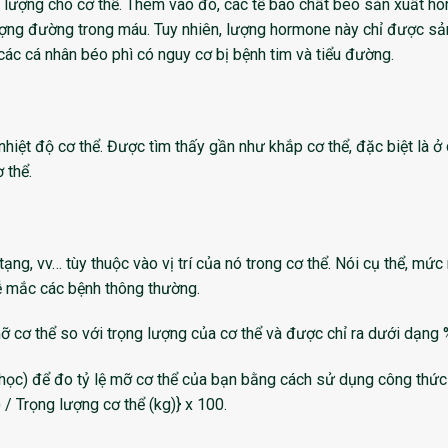
lượng cho cơ thể. Thêm vào đó, các tế bào chất béo sản xuất h
ượng đường trong máu. Tuy nhiên, lượng hormone này chỉ được sả
 các cá nhân béo phì có nguy cơ bị bệnh tim và tiểu đường.
 nhiệt độ cơ thể. Được tìm thấy gần như khắp cơ thể, đặc biệt là ở
 thể.
ng, vv… tùy thuộc vào vị trí của nó trong cơ thể. Nói cụ thể, mức
ễ mắc các bệnh thông thường.
ỡ cơ thể so với trọng lượng của cơ thể và được chỉ ra dưới dạng 
 học) để đo tỷ lệ mỡ cơ thể của bạn bằng cách sử dụng công thứ
 / Trọng lượng cơ thể (kg)} x 100.