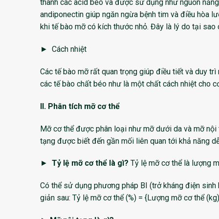
thành các acid béo và được sử dụng như nguồn năng 
andiponectin giúp ngăn ngừa bệnh tim và điều hòa l
khi tế bào mỡ có kích thước nhỏ. Đây là lý do tại sao
► Cách nhiệt
Các tế bào mỡ rất quan trọng giúp điều tiết và duy trì
các tế bào chất béo như là một chất cách nhiệt cho cơ
II. Phân tích mỡ cơ thể
Mỡ cơ thể được phân loại như mỡ dưới da và mỡ nội tạ
tạng được biết đến gần mối liên quan tới khả năng d
►
Tỷ lệ mỡ cơ thể là gì?
Tỷ lệ mỡ cơ thể là lượng m
Có thể sử dụng phương pháp BI (trở kháng điện sinh
giản sau: Tỷ lệ mỡ cơ thể (%) = {Lượng mỡ cơ thể (kg)