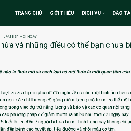
TRANG CHỦ
GIỚI THIỆU
DỊCH VỤ
ĐÀO T
LÀM ĐẸP MỖI NGÀY
ừa và những điều có thể bạn chưa bi
 nào là thừa mỡ và cách loại bỏ mỡ thừa là mối quan tâm của 
biệt là các chị em phụ nữ đều nghĩ về nó như một hình ảnh tiêu c
thon gọn; các chị thường cố gắng giảm lượng mỡ trong cơ thể một
 trọng trong việc dự trữ năng lượng và bảo vệ các cơ quan nội tạng,
à các phương pháp để giảm mỡ thừa nhiều như thời đại ngày nay.
 tuổi thì có đến 7 người bị béo bụng. Tình trạng này không chỉ ả
n đến bệnh cao huyết áp, tiểu đường và nhồi máu cơ tim.