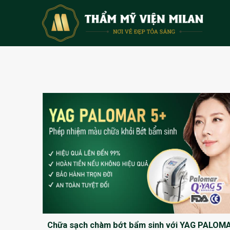
Skip
to
content
Chữa sạch chàm bớt bẩm sinh với YAG PALOM