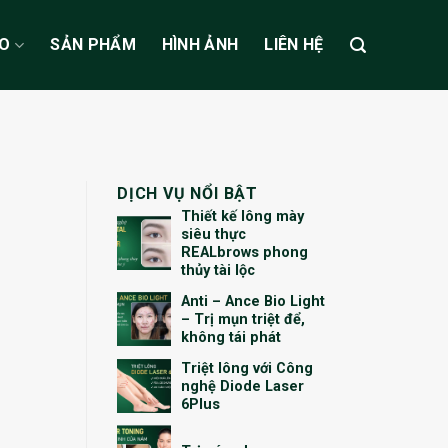
ẠO
SẢN PHẨM
HÌNH ẢNH
LIÊN HỆ
DỊCH VỤ NỔI BẬT
Thiết kế lông mày
siêu thực
REALbrows phong
thủy tài lộc
Anti – Ance Bio Light
– Trị mụn triệt để,
không tái phát
Triệt lông với Công
nghệ Diode Laser
6Plus