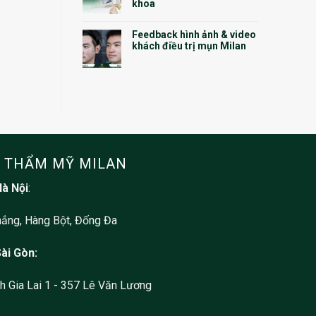
khoa
Feedback hình ảnh & video
khách điều trị mụn Milan
 THẨM MỸ MILAN
Hà Nội
:
ắng, Hàng Bột, Đống Đa
Sài Gòn:
 Gia Lai 1 - 357 Lê Văn Lương