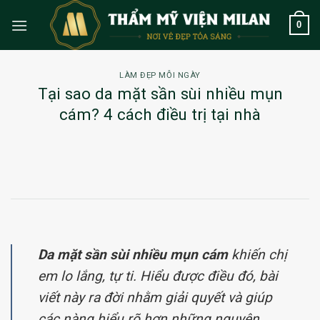
Skip
0
to
content
LÀM ĐẸP MỖI NGÀY
Tại sao da mặt sần sùi nhiều mụn
cám? 4 cách điều trị tại nhà
Da mặt sần sùi nhiều mụn cám
khiến chị
em lo lắng, tự ti. Hiểu được điều đó, bài
viết này ra đời nhằm giải quyết và giúp
các nàng hiểu rõ hơn những nguyên