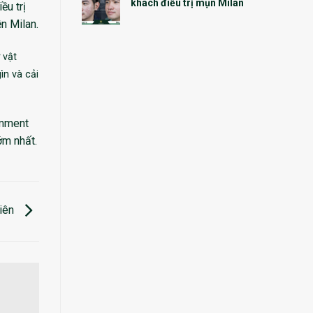
khách điều trị mụn Milan
ều trị
n Milan.
 vật
ìn và cải
omment
ớm nhất.
hiên