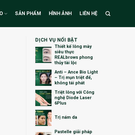
ẠO
SẢN PHẨM
HÌNH ẢNH
LIÊN HỆ
DỊCH VỤ NỔI BẬT
Thiết kế lông mày
siêu thực
REALbrows phong
thủy tài lộc
Anti – Ance Bio Light
– Trị mụn triệt để,
không tái phát
Triệt lông với Công
nghệ Diode Laser
6Plus
Trị nám da
Pastelle giải pháp