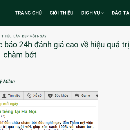
TRANG CHỦ
GIỚI THIỆU
DỊCH VỤ
ĐÀO T
I THIỆU
,
LÀM ĐẸP MỖI NGÀY
báo 24h đánh giá cao về hiệu quả trị
chàm bớt
ỹ Milan