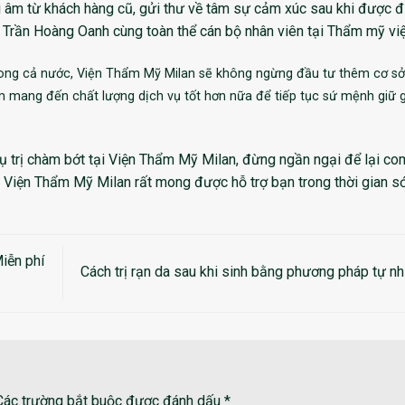
 âm từ khách hàng cũ, gửi thư về tâm sự cảm xúc sau khi được đi
sỹ Trần Hoàng Oanh cùng toàn thể cán bộ nhân viên tại Thẩm mỹ việ
rong cả nước, Viện Thẩm Mỹ Milan sẽ không ngừng đầu tư thêm cơ sở
m mang đến chất lượng dịch vụ tốt hơn nữa để tiếp tục sứ mệnh giữ g
ụ trị chàm bớt tại Viện Thẩm Mỹ Milan, đừng ngần ngại để lại c
, Viện Thẩm Mỹ Milan rất mong được hỗ trợ bạn trong thời gian s
iễn phí
Cách trị rạn da sau khi sinh bằng phương pháp tự n
Các trường bắt buộc được đánh dấu
*