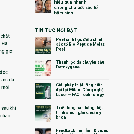
hiệu quả nhanh
chóng cho bớt sắc tố
bẩm sinh
TIN TỨC NỔI BẬT
 chắt
Peel sinh học điều chỉnh
i Hà
sắc tố Bio Peptide Melas
Peel
ng giới
Thanh lọc da chuyên sâu
Detoxygene
 đốc
u âm da
Giải pháp triệt lông hiện
a mỗi
đại tại Milan: Công nghệ
Laser – FAC Technology
Triệt lông hàn băng, liệu
 sau khi
trình siêu ngắn chuẩn y
ã nhận
khoa
Feedback hình ảnh & video