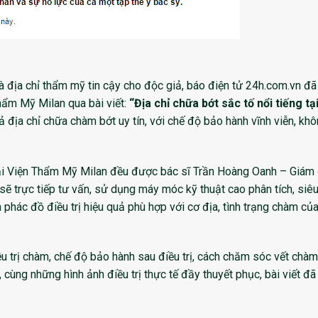
à địa chỉ thẩm mỹ tin cậy cho độc giả, báo điện tử 24h.com.vn đã
Thẩm Mỹ Milan qua bài viết:
“Địa chỉ chữa bớt sắc tố nổi tiếng tạ
địa chỉ chữa chàm bớt uy tín, với chế độ bảo hành vĩnh viễn, khô
tại Viện Thẩm Mỹ Milan đều được bác sĩ Trần Hoàng Oanh – Giám
 trực tiếp tư vấn, sử dụng máy móc kỹ thuật cao phân tích, siê
a phác đồ điều trị hiệu quả phù hợp với cơ địa, tình trạng chàm củ
điều trị chàm, chế độ bảo hành sau điều trị, cách chăm sóc vết chàm
, cùng những hình ảnh điều trị thực tế đầy thuyết phục, bài viết đ