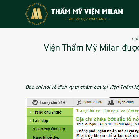
Skip
to
content
GIỚ
Viện Thẩm Mỹ Milan được 
Báo chí nói về dich vụ trị chàm bớt tại Viện Thẩm M