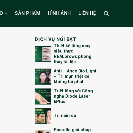
ẠO
SẢN PHẨM
HÌNH ẢNH
LIÊN HỆ
DỊCH VỤ NỔI BẬT
Thiết kế lông mày
siêu thực
REALbrows phong
thủy tài lộc
Anti – Ance Bio Light
– Trị mụn triệt để,
không tái phát
Triệt lông với Công
nghệ Diode Laser
6Plus
Trị nám da
Pastelle giải pháp