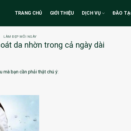
TRANG CHỦ
GIỚI THIỆU
DỊCH VỤ
ĐÀO T
LÀM ĐẸP MỖI NGÀY
át da nhờn trong cả ngày dài
u mà bạn cần phải thật chú ý: