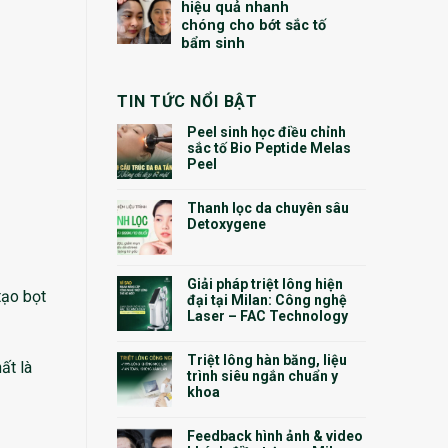
hiệu quả nhanh
chóng cho bớt sắc tố
bẩm sinh
TIN TỨC NỔI BẬT
Peel sinh học điều chỉnh
sắc tố Bio Peptide Melas
Peel
Thanh lọc da chuyên sâu
Detoxygene
Giải pháp triệt lông hiện
tạo bọt
đại tại Milan: Công nghệ
Laser – FAC Technology
Triệt lông hàn băng, liệu
ất là
trình siêu ngắn chuẩn y
khoa
Feedback hình ảnh & video