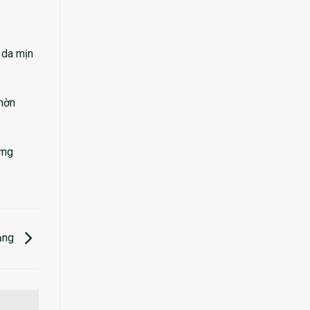
 da mịn
nhờn
ừng
mạng